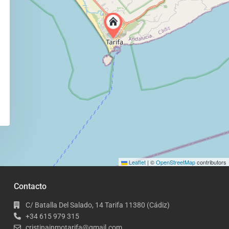
Leaflet
|
©
OpenStreetMap
contributors
Contacto
C/ Batalla Del Salado, 14 Tarifa 11380 (Cádiz)
+34 615 979 315
cristinainmotarifa@gmail.com